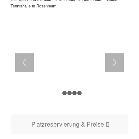
Tennishalle in Rosenheim!
1
2
3
4
5
Platzreservierung & Preise